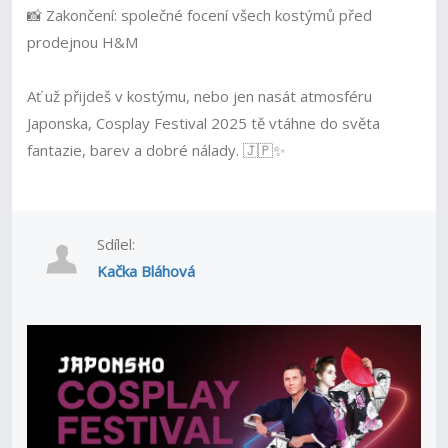
📸 Zakončení: společné focení všech kostýmů před
prodejnou H&M
Ať už přijdeš v kostýmu, nebo jen nasát atmosféru
Japonska, Cosplay Festival 2025 tě vtáhne do světa
fantazie, barev a dobré nálady. 🇯🇵✨
Sdílel:
Kačka Bláhová