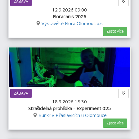
ZÁBAVA
12.9.2026 09:00
Floracanis 2026
Výstaviště Flora Olomouc a.s.
Zjistit více
ZÁBAVA
18.9.2026 18:30
Strašidelná prohlídka - Experiment 025
Bunkr v Přáslavicích u Olomouce
Zjistit více