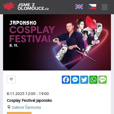
Facebook
Messenger
Twitter
WhatsAp
Mes
8.11.2025 12:00 - 19:00
Cosplay Festival Japonsko
Galerie Šantovka