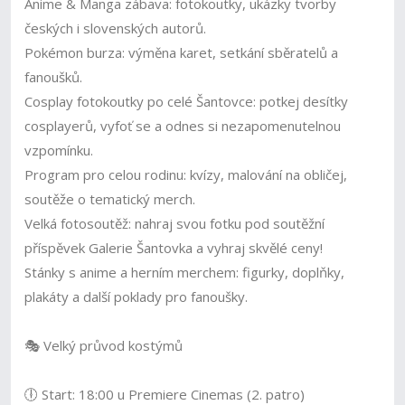
Anime & Manga zábava: fotokoutky, ukázky tvorby
českých i slovenských autorů.
Pokémon burza: výměna karet, setkání sběratelů a
fanoušků.
Cosplay fotokoutky po celé Šantovce: potkej desítky
cosplayerů, vyfoť se a odnes si nezapomenutelnou
vzpomínku.
Program pro celou rodinu: kvízy, malování na obličej,
soutěže o tematický merch.
Velká fotosoutěž: nahraj svou fotku pod soutěžní
příspěvek Galerie Šantovka a vyhraj skvělé ceny!
Stánky s anime a herním merchem: figurky, doplňky,
plakáty a další poklady pro fanoušky.
🎭 Velký průvod kostýmů
🕕 Start: 18:00 u Premiere Cinemas (2. patro)