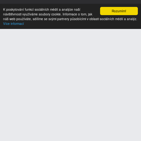
Kontakt:
K poskytování funkcí sociálních médií a analýze naší
Rozumím!
návštěvnosti využíváme soubory cookie. Informace o tom, jak
náš web používáte, sdílíme se svými partnery působícími v oblasti sociálních médií a analýz.
Více informací
LIFE IN TOWN
s.r.o.
Wellnerova 1215/1
779 00 Olomouc
IČO 05153557
E-mail:
info@lifein.town
Všeobecné smluvní podmínky
Zásady ochrany osobních údajů
Nahoru