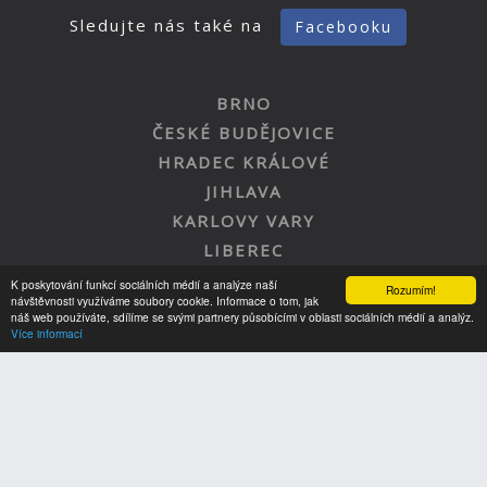
Sledujte nás také na
Facebooku
BRNO
ČESKÉ BUDĚJOVICE
HRADEC KRÁLOVÉ
JIHLAVA
KARLOVY VARY
LIBEREC
OLOMOUC
K poskytování funkcí sociálních médií a analýze naší
Rozumím!
návštěvnosti využíváme soubory cookie. Informace o tom, jak
OSTRAVA
náš web používáte, sdílíme se svými partnery působícími v oblasti sociálních médií a analýz.
Více informací
PARDUBICE
PLZEŇ
PRAHA
ÚSTÍ NAD LABEM
ZLÍN