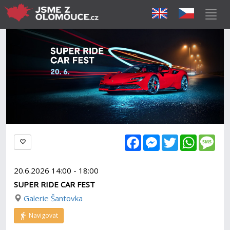
Facebook
Messenger
Twitter
WhatsAp
Mes
20.6.2026 14:00 - 18:00
SUPER RIDE CAR FEST
Galerie Šantovka
Navigovat