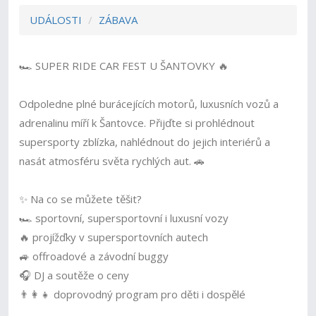
UDÁLOSTI
ZÁBAVA
🏎️ SUPER RIDE CAR FEST U ŠANTOVKY 🔥
Odpoledne plné burácejících motorů, luxusních vozů a
adrenalinu míří k Šantovce. Přijďte si prohlédnout
supersporty zblízka, nahlédnout do jejich interiérů a
nasát atmosféru světa rychlých aut. 🚗
✨ Na co se můžete těšit?
🏎️ sportovní, supersportovní i luxusní vozy
🔥 projížďky v supersportovních autech
🚙 offroadové a závodní buggy
🎧 DJ a soutěže o ceny
👨‍👩‍👧 doprovodný program pro děti i dospělé