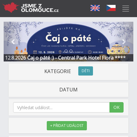
Předchozí
Další
Sponzorováno
12.8.2026 Čaj o páté :) - Central Park Hotel Flora ****
KATEGORIE
DĚTI
DATUM
OK
+ PŘIDAT UDÁLOST