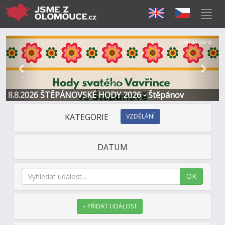
Předchozí
Další
Sponzorováno
8.8.2026 ŠTĚPÁNOVSKÉ HODY 2026 - Štěpánov
KATEGORIE
VZDĚLÁNÍ
DATUM
OK
+ PŘIDAT UDÁLOST