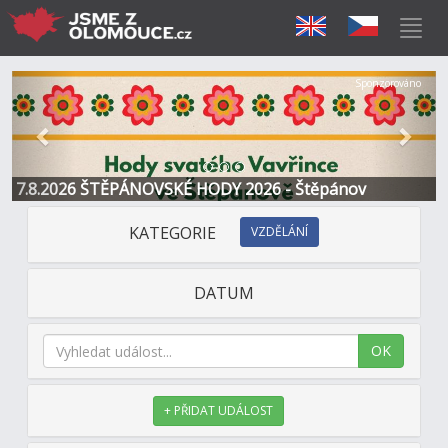
Předchozí
Další
Sponzorováno
7.8.2026 ŠTĚPÁNOVSKÉ HODY 2026 - Štěpánov
KATEGORIE
VZDĚLÁNÍ
DATUM
OK
+ PŘIDAT UDÁLOST