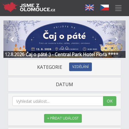
Předchozí
Další
Sponzorováno
12.8.2026 Čaj o páté :) - Central Park Hotel Flora ****
KATEGORIE
VZDĚLÁNÍ
DATUM
OK
+ PŘIDAT UDÁLOST