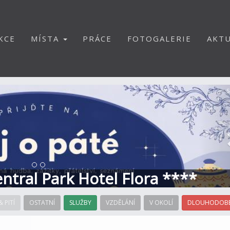
KCE
MÍSTA
PRÁCE
FOTOGALERIE
AKTU
S
Central Park Hotel Flora ****
& PITÍ
OSTATNÍ
SLUŽBY
VZDĚLÁNÍ
V OKOLÍ
DLOUHODOBÉ