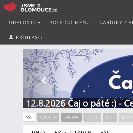
UDÁLOSTI
POLEDNÍ MENU
NABÍDKY / A
PŘIHLÁSIT
Předchozí
12.8.2026 Čaj o páté :) - 
VŠE
KULTURA
ZÁBAVA
SPORT
DĚTI
JÍDLO 
DNES
PŘÍŠTÍ TÝDEN
VŠE