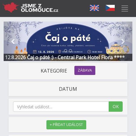
Předchozí
Další
Sponzorováno
12.8.2026 Čaj o páté :) - Central Park Hotel Flora ****
KATEGORIE
ZÁBAVA
DATUM
OK
+ PŘIDAT UDÁLOST