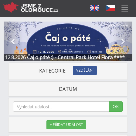
Předchozí
Další
Sponzorováno
12.8.2026 Čaj o páté :) - Central Park Hotel Flora ****
KATEGORIE
VZDĚLÁNÍ
DATUM
OK
+ PŘIDAT UDÁLOST