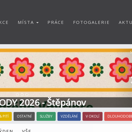
KCE
MÍSTA
PRÁCE
FOTOGALERIE
AKTU
S
ODY 2026 - Štěpánov
& PITÍ
OSTATNÍ
SLUŽBY
VZDĚLÁNÍ
V OKOLÍ
DLOUHODOBÉ
TÝDEN
VŠE