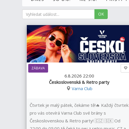
OK
ZÁBAVA
6.8.2026 22:00
Československá & Retro party
Varna Club
Čtvrtek je malý pátek, čekáme tě!🔥 Každý čtvrtek
pro vás otevírá Varna Club své brány s
Československou & Retro party! 🇨🇿 🇸🇰 Od
22:00 do 05:00 tě čeká to nej z retro music, CZ a