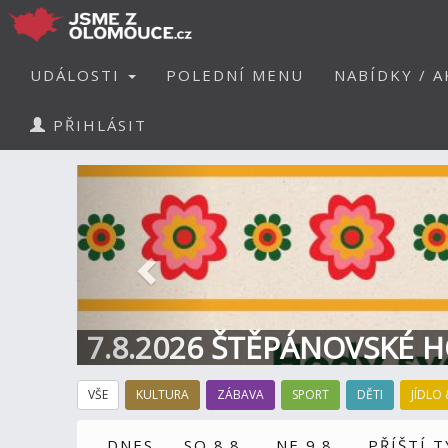
UDÁLOSTI
POLEDNÍ MENU
NABÍDKY / A
PŘIHLÁSIT
Předchozí
7.8.2026 ŠTĚPÁNOVSKÉ H
VŠE
KULTURA
ZÁBAVA
SPORT
DĚTI
JÍDLO 
DNES
SO 8.8.
NE 9.8.
PŘÍŠTÍ 