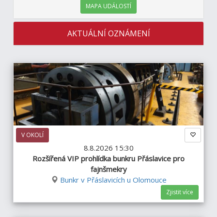
MAPA UDÁLOSTÍ
AKTUÁLNÍ OZNÁMENÍ
V OKOLÍ
8.8.2026 15:30
Rozšířená VIP prohlídka bunkru Přáslavice pro
fajnšmekry
Bunkr v Přáslavicích u Olomouce
Zjistit více