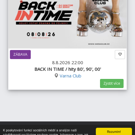
ZÁBAVA
8.8.2026 22:00
BACK IN TIME / hity 80', 90', 00'
Varna Club
Zjistit více
K poskytování funkcí sociálních médií a analýze naší
Rozumím!
Nahoru
návštěvnosti využíváme soubory cookie. Informace o tom, jak