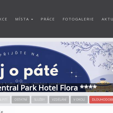
KCE
MÍSTA
PRÁCE
FOTOGALERIE
AKTU
S
Central Park Hotel Flora ****
& PITÍ
OSTATNÍ
SLUŽBY
VZDĚLÁNÍ
V OKOLÍ
DLOUHODOBÉ
ŠE