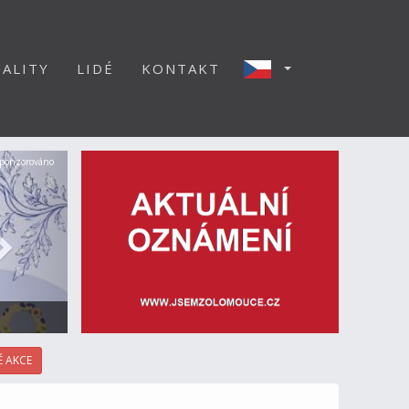
ALITY
LIDÉ
KONTAKT
Další
ponzorováno
 AKCE