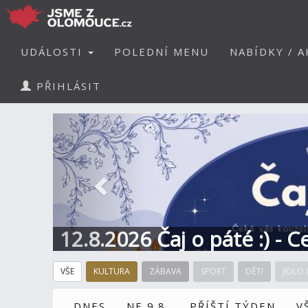
UDÁLOSTI
POLEDNÍ MENU
NABÍDKY / A
PŘIHLÁSIT
Předchozí
12.8.2026 Čaj o páté :) - 
VŠE
KULTURA
ZÁBAVA
SPORT
DĚTI
JÍDLO 
DNES
NE 9.8.
PŘÍŠTÍ TÝDEN
V