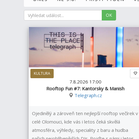
OK
KULTURA
7.8.2026 17:00
Rooftop Fun #7: Kantorsky & Manish
Telegraph.cz
Ojedinělý a zároveň ten nejlepší rooftop večírek v
celé Olomouci, kde vás i letos čeká skvělá
atmosféra, výhledy, speciality z baru a hudba
našich nejoblíbenějších DJs. Pojďte s námi i letos