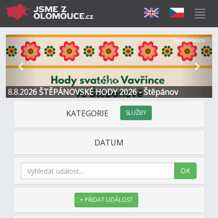
Předchozí
Další
Sponzorováno
8.8.2026 ŠTĚPÁNOVSKÉ HODY 2026 - Štěpánov
KATEGORIE
SLUŽBY
DATUM
OK
+ PŘIDAT UDÁLOST