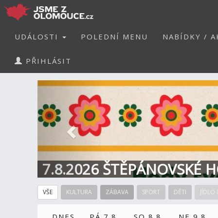
UDÁLOSTI
POLEDNÍ MENU
NABÍDKY / A
PŘIHLÁSIT
Předchozí
7.8.2026 ŠTĚPÁNOVSKÉ H
VŠE
KULTURA
ZÁBAVA
SPORT
DĚTI
JÍDLO 
DNES
PÁ 7.8.
SO 8.8.
NE 9.8.