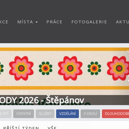
KCE
MÍSTA
PRÁCE
FOTOGALERIE
AKTU
S
ODY 2026 - Štěpánov
& PITÍ
OSTATNÍ
SLUŽBY
VZDĚLÁNÍ
V OKOLÍ
DLOUHODOBÉ
PŘÍŠTÍ TÝDEN
VŠE