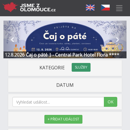
Předchozí
Další
Sponzorováno
12.8.2026 Čaj o páté :) - Central Park Hotel Flora ****
KATEGORIE
SLUŽBY
DATUM
OK
+ PŘIDAT UDÁLOST