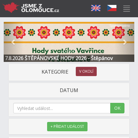
Předchozí
Další
Sponzorováno
7.8.2026 ŠTĚPÁNOVSKÉ HODY 2026 - Štěpánov
KATEGORIE
V OKOLÍ
DATUM
OK
+ PŘIDAT UDÁLOST