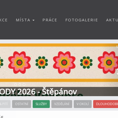
KCE
MÍSTA
PRÁCE
FOTOGALERIE
AKTU
S
ODY 2026 - Štěpánov
& PITÍ
OSTATNÍ
SLUŽBY
VZDĚLÁNÍ
V OKOLÍ
DLOUHODOBÉ
ŠE