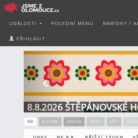
UDÁLOSTI
POLEDNÍ MENU
NABÍDKY / A
PŘIHLÁSIT
Předchozí
8.8.2026 ŠTĚPÁNOVSKÉ H
VŠE
KULTURA
ZÁBAVA
SPORT
DĚTI
JÍDLO 
DNES
NE 9.8.
PŘÍŠTÍ TÝDEN
V