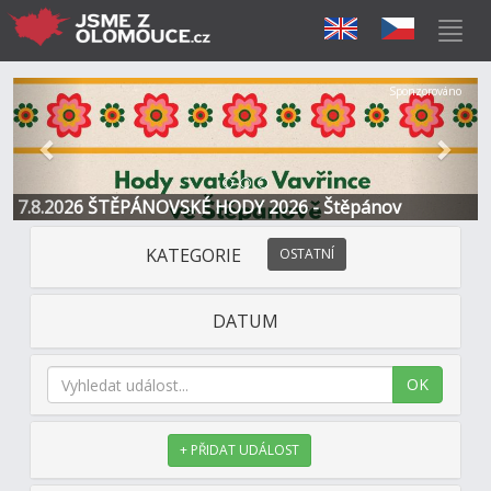
Předchozí
Další
Sponzorováno
7.8.2026 ŠTĚPÁNOVSKÉ HODY 2026 - Štěpánov
KATEGORIE
OSTATNÍ
DATUM
OK
+ PŘIDAT UDÁLOST