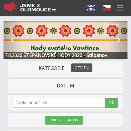
Předchozí
Další
Sponzorováno
7.8.2026 ŠTĚPÁNOVSKÉ HODY 2026 - Štěpánov
KATEGORIE
OSTATNÍ
DATUM
OK
+ PŘIDAT UDÁLOST