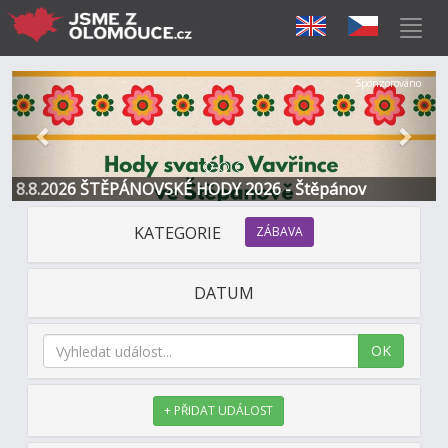
Předchozí
Další
Sponzorováno
8.8.2026 ŠTĚPÁNOVSKÉ HODY 2026 - Štěpánov
KATEGORIE
ZÁBAVA
DATUM
OK
+ PŘIDAT UDÁLOST