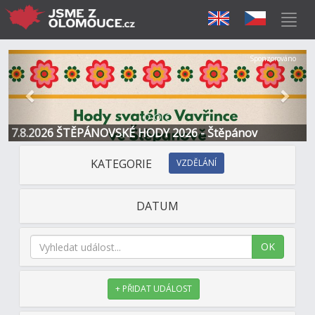
Předchozí
Další
Sponzorováno
7.8.2026 ŠTĚPÁNOVSKÉ HODY 2026 - Štěpánov
KATEGORIE
VZDĚLÁNÍ
DATUM
OK
+ PŘIDAT UDÁLOST