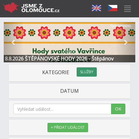
Předchozí
Další
Sponzorováno
8.8.2026 ŠTĚPÁNOVSKÉ HODY 2026 - Štěpánov
KATEGORIE
SLUŽBY
DATUM
OK
+ PŘIDAT UDÁLOST