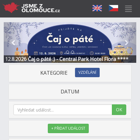
Předchozí
Další
Sponzorováno
12.8.2026 Čaj o páté :) - Central Park Hotel Flora ****
KATEGORIE
VZDĚLÁNÍ
DATUM
OK
+ PŘIDAT UDÁLOST