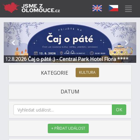
Předchozí
Další
Sponzorováno
12.8.2026 Čaj o páté :) - Central Park Hotel Flora ****
KATEGORIE
KULTURA
DATUM
OK
+ PŘIDAT UDÁLOST