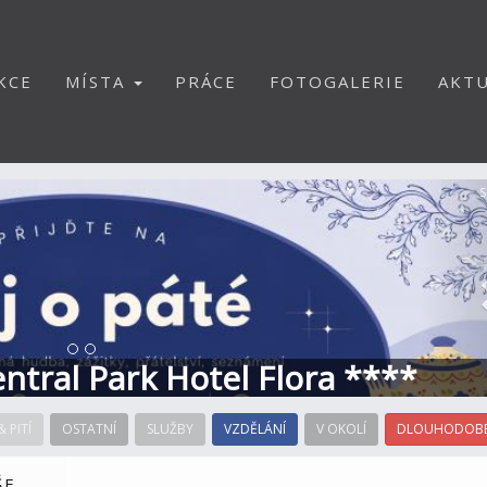
KCE
MÍSTA
PRÁCE
FOTOGALERIE
AKTU
S
Central Park Hotel Flora ****
& PITÍ
OSTATNÍ
SLUŽBY
VZDĚLÁNÍ
V OKOLÍ
DLOUHODOBÉ
ŠE