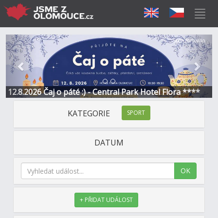
Předchozí
Další
Sponzorováno
12.8.2026 Čaj o páté :) - Central Park Hotel Flora ****
KATEGORIE
SPORT
DATUM
OK
+ PŘIDAT UDÁLOST