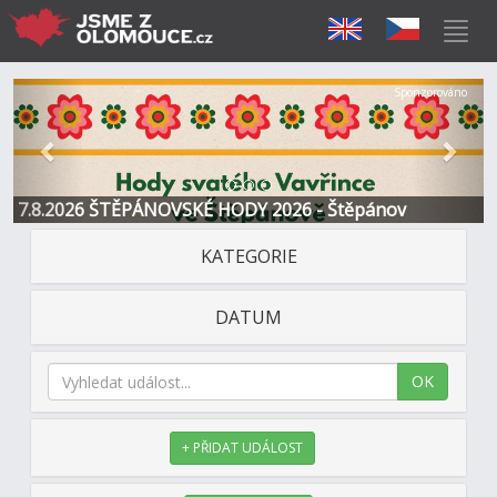
Předchozí
Další
Sponzorováno
7.8.2026 ŠTĚPÁNOVSKÉ HODY 2026 - Štěpánov
KATEGORIE
DATUM
OK
+ PŘIDAT UDÁLOST