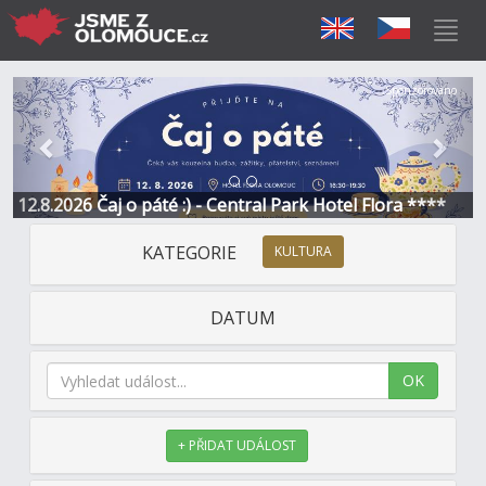
Předchozí
Další
Sponzorováno
12.8.2026 Čaj o páté :) - Central Park Hotel Flora ****
KATEGORIE
KULTURA
DATUM
OK
+ PŘIDAT UDÁLOST