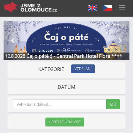
Předchozí
Další
Sponzorováno
12.8.2026 Čaj o páté :) - Central Park Hotel Flora ****
KATEGORIE
VZDĚLÁNÍ
DATUM
OK
+ PŘIDAT UDÁLOST