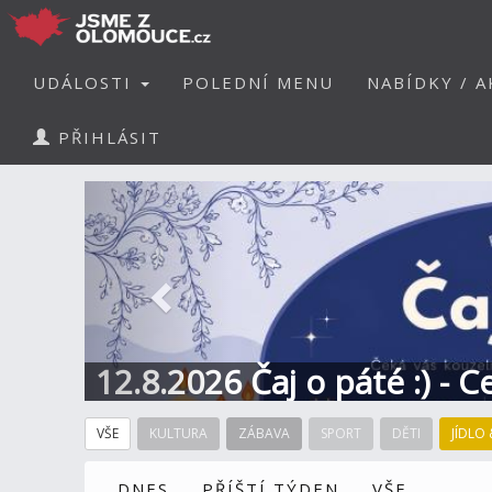
UDÁLOSTI
POLEDNÍ MENU
NABÍDKY / A
PŘIHLÁSIT
Předchozí
12.8.2026 Čaj o páté :) - 
VŠE
KULTURA
ZÁBAVA
SPORT
DĚTI
JÍDLO 
DNES
PŘÍŠTÍ TÝDEN
VŠE