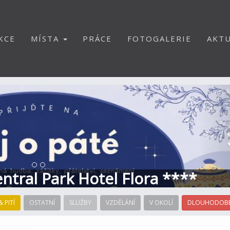
KCE
MÍSTA
PRÁCE
FOTOGALERIE
AKTU
S
Central Park Hotel Flora ****
& PITÍ
OSTATNÍ
SLUŽBY
VZDĚLÁNÍ
V OKOLÍ
DLOUHODOBÉ