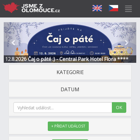
Předchozí
Další
Sponzorováno
12.8.2026 Čaj o páté :) - Central Park Hotel Flora ****
3
KATEGORIE
DATUM
OK
+ PŘIDAT UDÁLOST