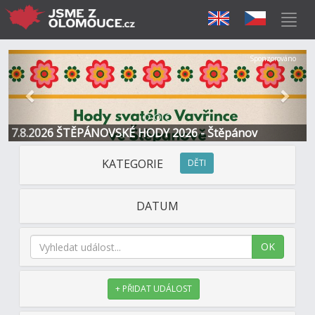
Předchozí
Další
Sponzorováno
7.8.2026 ŠTĚPÁNOVSKÉ HODY 2026 - Štěpánov
KATEGORIE
DĚTI
DATUM
OK
+ PŘIDAT UDÁLOST