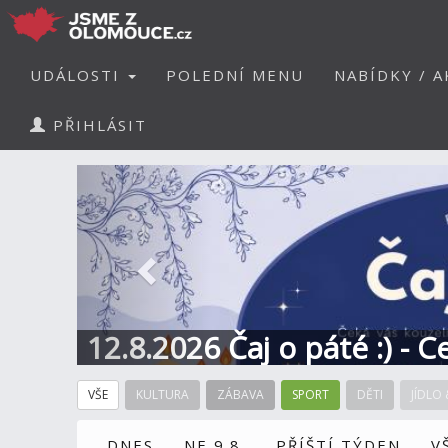
UDÁLOSTI
POLEDNÍ MENU
NABÍDKY / A
PŘIHLÁSIT
Předchozí
12.8.2026 Čaj o páté :) - 
VŠE
KULTURA
ZÁBAVA
SPORT
DĚTI
JÍDLO 
DNES
NE 9.8.
PŘÍŠTÍ TÝDEN
V