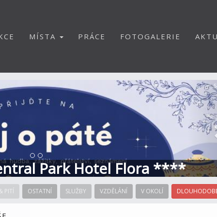
KCE
MÍSTA
PRÁCE
FOTOGALERIE
AKTU
S
Central Park Hotel Flora ****
& PITÍ
OSTATNÍ
SLUŽBY
VZDĚLÁNÍ
V OKOLÍ
DLOUHODOBÉ
ŠE