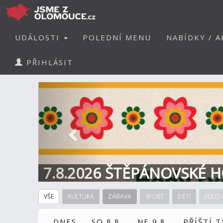
UDÁLOSTI
POLEDNÍ MENU
NABÍDKY / A
PŘIHLÁSIT
Předchozí
7.8.2026 ŠTĚPÁNOVSKÉ H
VŠE
KULTURA
ZÁBAVA
SPORT
DĚTI
JÍDLO 
DNES
SO 8.8.
NE 9.8.
PŘÍŠTÍ 