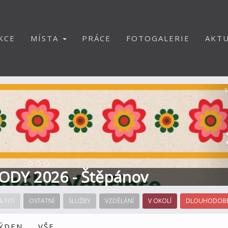
KCE
MÍSTA
PRÁCE
FOTOGALERIE
AKTU
S
ODY 2026 - Štěpánov
& PITÍ
OSTATNÍ
SLUŽBY
VZDĚLÁNÍ
V OKOLÍ
DLOUHODOBÉ
TÝDEN
VŠE