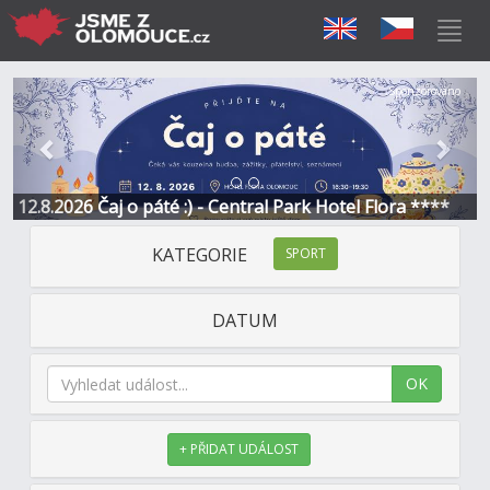
Předchozí
Další
Sponzorováno
12.8.2026 Čaj o páté :) - Central Park Hotel Flora ****
KATEGORIE
SPORT
DATUM
OK
+ PŘIDAT UDÁLOST