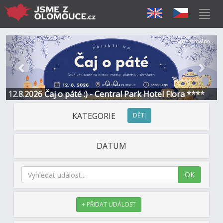
Předchozí
Další
Sponzorováno
12.8.2026 Čaj o páté :) - Central Park Hotel Flora ****
KATEGORIE
DĚTI
DATUM
OK
+ PŘIDAT UDÁLOST