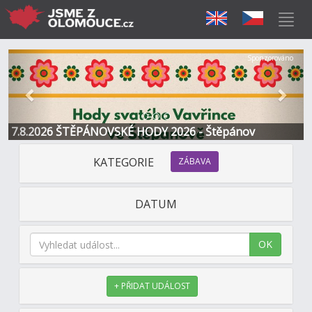
Předchozí
Další
Sponzorováno
7.8.2026 ŠTĚPÁNOVSKÉ HODY 2026 - Štěpánov
KATEGORIE
ZÁBAVA
DATUM
OK
+ PŘIDAT UDÁLOST