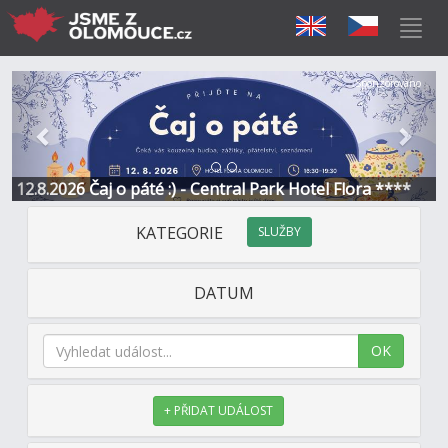
Předchozí
Další
Sponzorováno
12.8.2026 Čaj o páté :) - Central Park Hotel Flora ****
KATEGORIE
SLUŽBY
DATUM
OK
+ PŘIDAT UDÁLOST