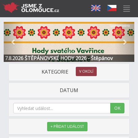
Předchozí
Další
Sponzorováno
7.8.2026 ŠTĚPÁNOVSKÉ HODY 2026 - Štěpánov
KATEGORIE
V OKOLÍ
DATUM
OK
+ PŘIDAT UDÁLOST