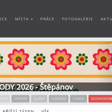
KCE
MÍSTA
PRÁCE
FOTOGALERIE
AKTU
S
ODY 2026 - Štěpánov
& PITÍ
OSTATNÍ
SLUŽBY
VZDĚLÁNÍ
V OKOLÍ
DLOUHODOBÉ
PŘÍŠTÍ TÝDEN
VŠE