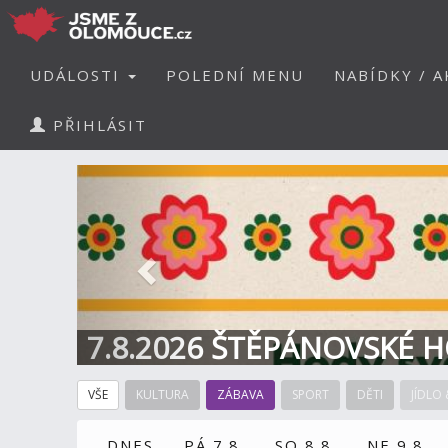
UDÁLOSTI
POLEDNÍ MENU
NABÍDKY / A
PŘIHLÁSIT
Předchozí
7.8.2026 ŠTĚPÁNOVSKÉ H
VŠE
KULTURA
ZÁBAVA
SPORT
DĚTI
JÍDLO 
DNES
PÁ 7.8.
SO 8.8.
NE 9.8.