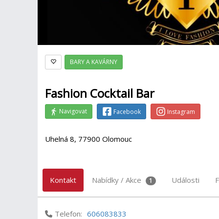
BARY A KAVÁRNY
Fashion Cocktail Bar
Navigovat
Facebook
Instagram
Uhelná 8, 77900 Olomouc
Kontakt
Nabídky / Akce
Události
F
1
Telefon:
606083833