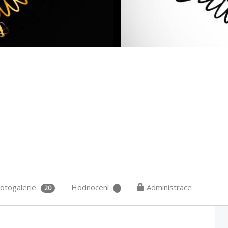
otogalerie
Hodnocení
Administrace
20