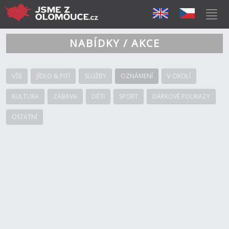
NABÍDKY / AKCE
VŠE
JÍDLO & PITÍ
SLUŽBY
OZNÁMENÍ
V OKOLÍ
KULTURA
ZÁBAVA
DĚTI
SPORT
DÁRKOVÉ POUKAZY
OSTATNÍ