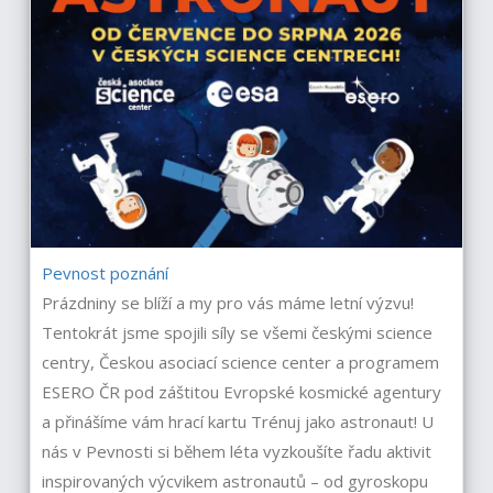
Pevnost poznání
Prázdniny se blíží a my pro vás máme letní výzvu!
Tentokrát jsme spojili síly se všemi českými science
centry, Českou asociací science center a programem
ESERO ČR pod záštitou Evropské kosmické agentury
a přinášíme vám hrací kartu Trénuj jako astronaut! U
nás v Pevnosti si během léta vyzkoušíte řadu aktivit
inspirovaných výcvikem astronautů – od gyroskopu