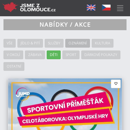
NABÍDKY / AKCE
VŠE
JÍDLO & PITÍ
SLUŽBY
OZNÁMENÍ
KULTURA
V OKOLÍ
ZÁBAVA
DĚTI
SPORT
DÁRKOVÉ POUKAZY
OSTATNÍ