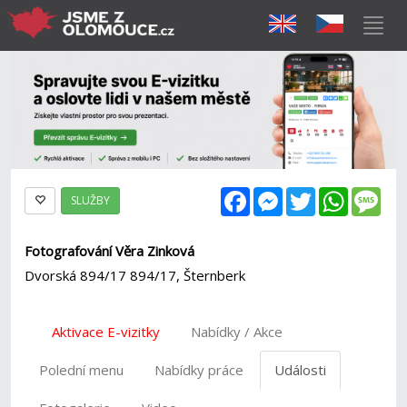
Facebook
Messenger
Twitter
WhatsAp
Mes
SLUŽBY
Fotografování Věra Zinková
Dvorská 894/17 894/17, Šternberk
Aktivace E-vizitky
Nabídky / Akce
Polední menu
Nabídky práce
Události