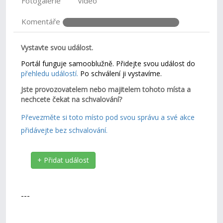
Fotogalerie
Video
Komentáře
Vystavte svou událost.
Portál funguje samooblužně. Přidejte svou událost do
přehledu událostí.
Po schválení ji vystavíme.
Jste provozovatelem nebo majitelem tohoto místa a
nechcete čekat na schvalování?
Převezměte si toto místo pod svou správu a své akce
přidávejte bez schvalování.
+ Přidat událost
---