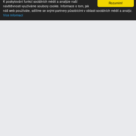
K poskytování funkcí sociálních médií a analýze naší
Rozumím!
návštěvnosti využíváme soubory cookie. Informace o tom, jak
náš web používáte, sdílíme se svými partnery působícími v oblasti sociálních médií a analýz.
Více informací