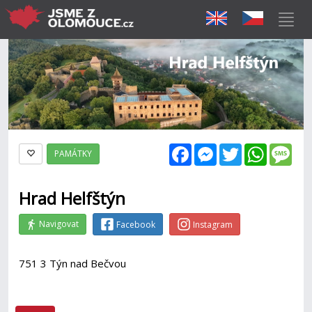
Facebook
Messenger
Twitter
WhatsAp
Mes
PAMÁTKY
Hrad Helfštýn
Navigovat
Facebook
Instagram
751 3 Týn nad Bečvou