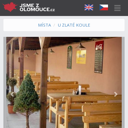
MÍSTA
U ZLATÉ KOULE
Předchozí
Další