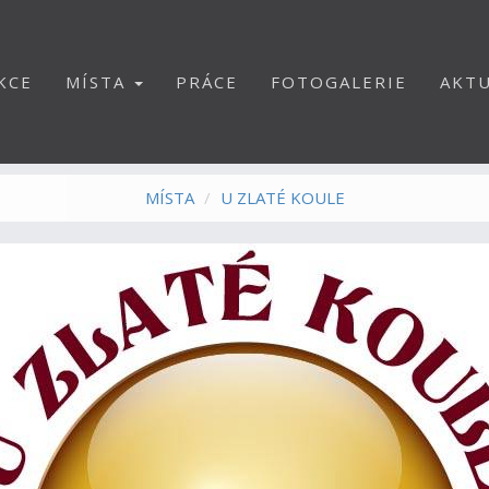
KCE
MÍSTA
PRÁCE
FOTOGALERIE
AKTU
MÍSTA
U ZLATÉ KOULE