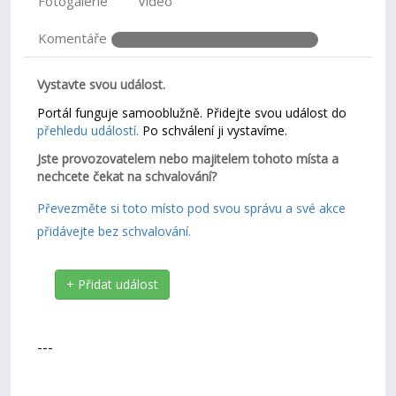
Fotogalerie
Video
Komentáře
Vystavte svou událost.
Portál funguje samooblužně. Přidejte svou událost do
přehledu událostí.
Po schválení ji vystavíme.
Jste provozovatelem nebo majitelem tohoto místa a
nechcete čekat na schvalování?
Převezměte si toto místo pod svou správu a své akce
přidávejte bez schvalování.
+ Přidat událost
---