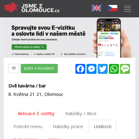
Facebook
Messenger
Twitter
WhatsAp
Mes
BARY A KAVÁRNY
Dvě kavárna / bar
8. Května 21 21, Olomouc
Aktivace E-vizitky
Nabídky / Akce
Polední menu
Nabídky práce
Události