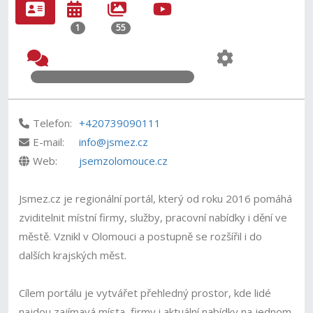
1
55
Telefon:
+420739090111
E-mail:
info@jsmez.cz
Web:
jsemzolomouce.cz
Jsmez.cz je regionální portál, který od roku 2016 pomáhá
zviditelnit místní firmy, služby, pracovní nabídky i dění ve
městě. Vznikl v Olomouci a postupně se rozšířil i do
dalších krajských měst.
Cílem portálu je vytvářet přehledný prostor, kde lidé
najdou zajímavá místa, firmy i aktuální nabídky na jednom