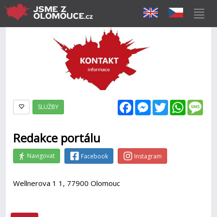
Facebook
Messenger
Twitter
WhatsAp
Mes
SLUŽBY
Redakce portálu
Navigovat
Facebook
Instagram
Wellnerova 1 1, 77900 Olomouc